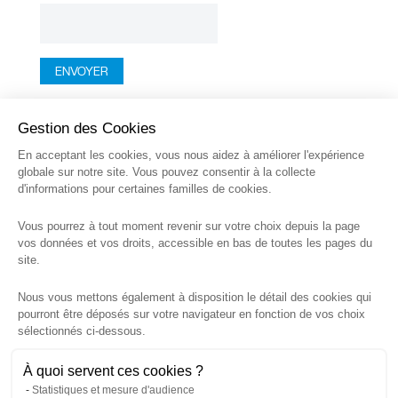
Gestion des Cookies
En acceptant les cookies, vous nous aidez à améliorer l'expérience
globale sur notre site. Vous pouvez consentir à la collecte
d'informations pour certaines familles de cookies.
Vous pourrez à tout moment revenir sur votre choix depuis la page
vos données et vos droits, accessible en bas de toutes les pages du
BALAZOT INGÉNIERIE
site.
63 rue Libergier
Nous vous mettons également à disposition le détail des cookies qui
51100 Reims, France
pourront être déposés sur votre navigateur en fonction de vos choix
03 26 35 20 26
sélectionnés ci-dessous.
contact@balazot-ingenierie.fr
À quoi servent ces cookies ?
Statistiques et mesure d'audience