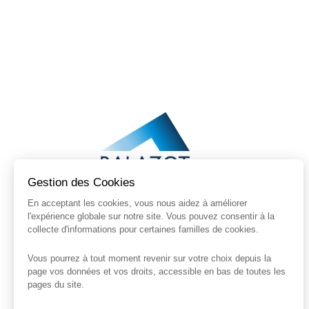
Gestion des Cookies
En acceptant les cookies, vous nous aidez à améliorer
l'expérience globale sur notre site. Vous pouvez consentir à la
BALAZOT INGÉNIERIE
collecte d'informations pour certaines familles de cookies.
63 rue Libergier
51100 Reims, France
Vous pourrez à tout moment revenir sur votre choix depuis la
page vos données et vos droits, accessible en bas de toutes les
03 26 35 20 26
pages du site.
contact@balazot-ingenierie.fr