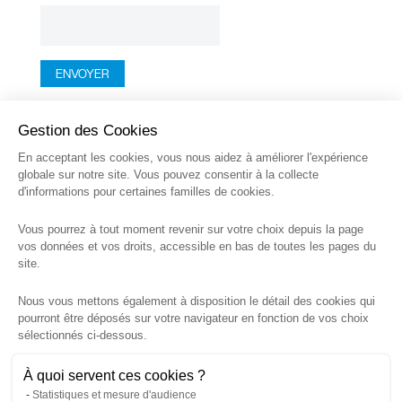
Gestion des Cookies
En acceptant les cookies, vous nous aidez à améliorer l'expérience
globale sur notre site. Vous pouvez consentir à la collecte
d'informations pour certaines familles de cookies.
Vous pourrez à tout moment revenir sur votre choix depuis la page
vos données et vos droits, accessible en bas de toutes les pages du
BALAZOT INGÉNIERIE
site.
63 rue Libergier
Nous vous mettons également à disposition le détail des cookies qui
51100 Reims, France
pourront être déposés sur votre navigateur en fonction de vos choix
03 26 35 20 26
sélectionnés ci-dessous.
contact@balazot-ingenierie.fr
À quoi servent ces cookies ?
Statistiques et mesure d'audience