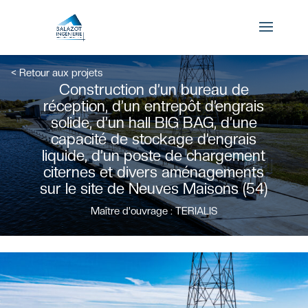
×
< Retour aux projets
Construction d’un bureau de
Connexion
réception, d’un entrepôt d’engrais
solide, d’un hall BIG BAG, d’une
capacité de stockage d’engrais
liquide, d’un poste de chargement
citernes et divers aménagements
sur le site de Neuves Maisons (54)
Mot de passe oublié ?
Se souvenir de moi
Maître d'ouvrage : TERIALIS